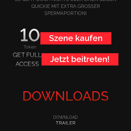
QUICKIE MIT EXTRA GROSSER S
PERMAPORTION!
10
Szene kaufen
Token
GET FULL
Jetzt beitreten!
ACCESS
DOWNLOADS
DOWNLOAD
TRAILER