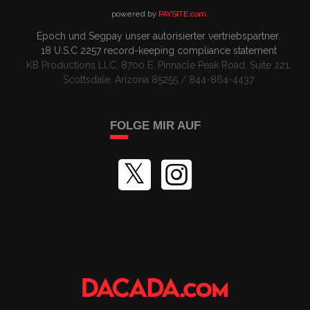
powered by
PAYSITE.com
Epoch
und
Segpay
unser autorisierter vertriebspartner
.
18 U.S.C 2257
record-keeping compliance statement
KB Productions LLC, 8700 E. Pinnacle Peak Road, Suite 221,
Scottsdale, Arizona 85255 / 844-864-4437
FOLGE MIR AUF