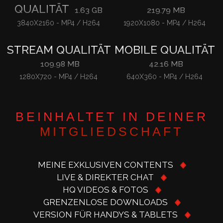
QUALITÄT
1.63 GB
219.79 MB
3840X2160
-
MP4 / H264
1920X1080
-
MP4 / H264
STREAM QUALITÄT
MOBILE QUALITÄT
109.98 MB
42.16 MB
1280X720
-
MP4 / H264
640X360
-
MP4 / H264
BEINHALTET IN DEINER
MITGLIEDSCHAFT
MEINE EXKLUSIVEN CONTENTS
LIVE & DIREKTER CHAT
HQ VIDEOS & FOTOS
GRENZENLOSE DOWNLOADS
VERSION FÜR HANDYS & TABLETS