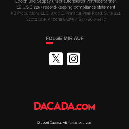
Epoch
und
Segpay
unser autorisierter vertriebspartner
.
18 U.S.C 2257
record-keeping compliance statement
KB Productions LLC, 8700 E. Pinnacle Peak Road, Suite 221,
Scottsdale, Arizona 85255 / 844-864-4437
FOLGE MIR AUF
©
2026
Dacada
. All rights reserved.