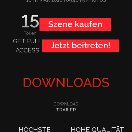
16TH MAR 2026
| 09:40
| 5 PHOTOS
15
Szene kaufen
Token
GET FULL
Jetzt beitreten!
ACCESS
DOWNLOADS
DOWNLOAD
TRAILER
HÖCHSTE
HOHE QUALITÄT