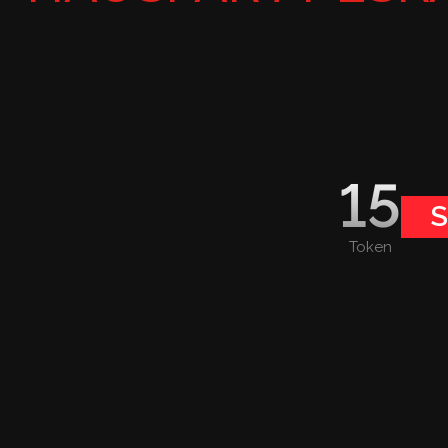
15
S
Token