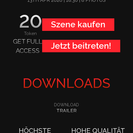
13TH APR 2026
| 18:36
| 8 PHOTOS
20
Szene kaufen
Token
GET FULL
Jetzt beitreten!
ACCESS
DOWNLOADS
DOWNLOAD
TRAILER
HÖCHSTE
HOHE QUALITÄT