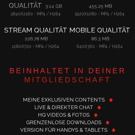
QUALITÄT
3.14 GB
455.25 MB
3840X2160
-
MP4 / H264
1920X1080
-
MP4 / H264
STREAM QUALITÄT
MOBILE QUALITÄT
226.78 MB
86.3 MB
1280X720
-
MP4 / H264
640X360
-
MP4 / H264
BEINHALTET IN DEINER
MITGLIEDSCHAFT
MEINE EXKLUSIVEN CONTENTS
LIVE & DIREKTER CHAT
HQ VIDEOS & FOTOS
GRENZENLOSE DOWNLOADS
VERSION FÜR HANDYS & TABLETS