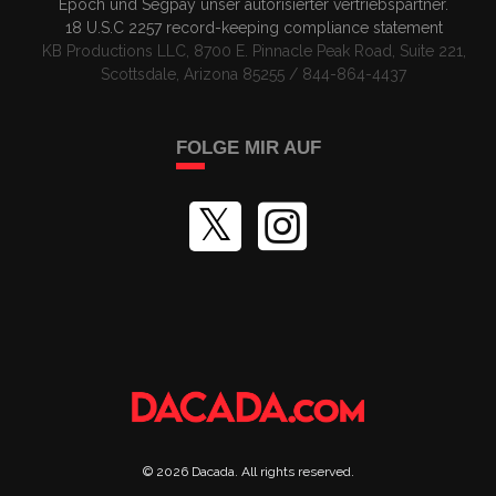
Epoch
und
Segpay
unser autorisierter vertriebspartner
.
18 U.S.C 2257
record-keeping compliance statement
KB Productions LLC, 8700 E. Pinnacle Peak Road, Suite 221,
Scottsdale, Arizona 85255 / 844-864-4437
FOLGE MIR AUF
©
2026
Dacada
. All rights reserved.